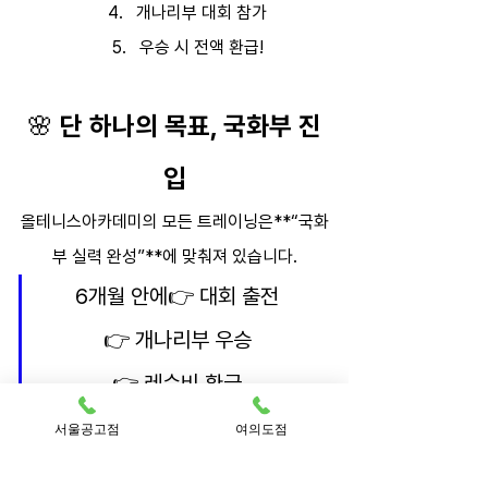
개나리부 대회 참가
우승 시 전액 환급!
🌸 단 하나의 목표, 국화부 진
입
올테니스아카데미의 모든 트레이닝은**“국화
부 실력 완성”**에 맞춰져 있습니다.
6개월 안에👉 대회 출전
👉 개나리부 우승
👉 레슨비 환급
👉 실력 향상 & 국화부 진입까지
서울공고점
여의도점