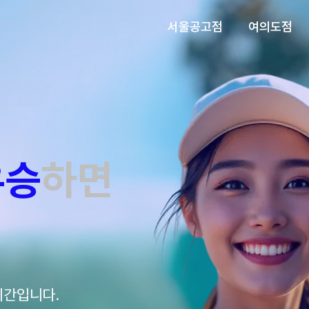
서울공고점
여의도점
우승
하면
시간입니다.